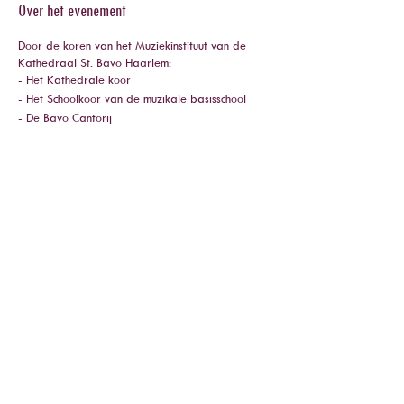
Over het evenement
Door de koren van het Muziekinstituut van de
Kathedraal
St. Bavo Haarlem
:
- Het Kathedrale koor
- Het Schoolkoor van de
muzikale basisschool
- De Bavo Cantorij
Dit concert wordt mede mogelijk gemaakt dankzij
de steun van
Stichting OCD
en
Stichting Jacques
de Leeuw
.
Deel dit evenement