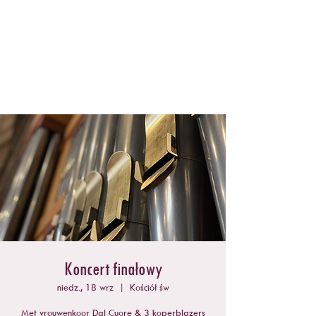
ZOMERCONCERTEN DONGEN
Koncert finałowy
niedz., 18 wrz
  |  
Kościół św
Met vrouwenkoor Dal Cuore & 3 koperblazers