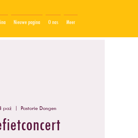
ina
Nieuwe pagina
O nas
Meer
13 paź
  |  
Pastorie Dongen
fietconcert