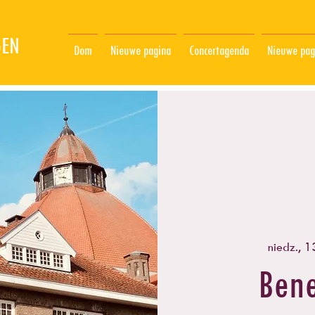
GEN
Dom
Nieuwe pagina
Concertagenda
Nieuwe pag
niedz., 
Bene